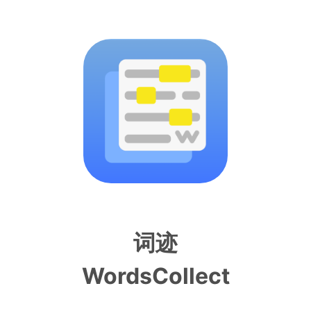
词迹
WordsCollect